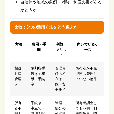
自治体や地域の条例・補助・制度支援がある
かどうか
比較：3つの活用方法をどう選ぶか
方法
費用・手
利益・
向いているケ
間
メリッ
ース
ト
相続
裁判所手
管理責
所有者が不在
財産
続き＋報
任の所
で誰も管理し
管理
酬・予納
在確
ていない物件
人
金
保・安
全維持
所有
手続き・
管理 +
所有者調査し
者不
申立て・
処分の
ても不明・利
明土
管理人関
可能性
害関係者が関