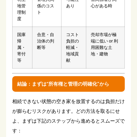
地管
係のコス
あり
心がある時
理制
ト
度
国庫
合意・自
コスト
売却市場が極
帰
治体の判
負担の
端に低い or 利
属・
断等
軽減・
用困難な土
寄付
地域貢
地・建物
等
献
結論：まずは“所有権と管理の明確化”から
相続できない状態の空き家を放置するのは負担だけ
が膨らむリスクがあります。どの方法を取るにせ
よ、まずは下記のステップから進めるとスムーズで
す：