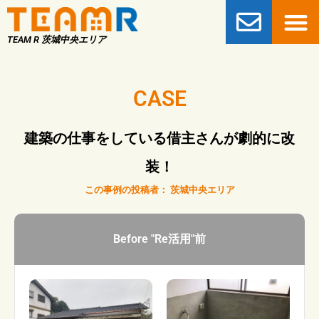
TEAM R 茨城中央エリア
CASE
建築の仕事をしている借主さんが劇的に改
装！
この事例の投稿者：
茨城中央エリア
Before "Re活用"前